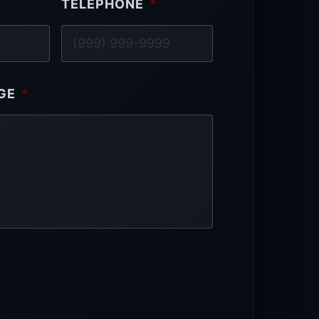
TÉLÉPHONE
*
GE
*