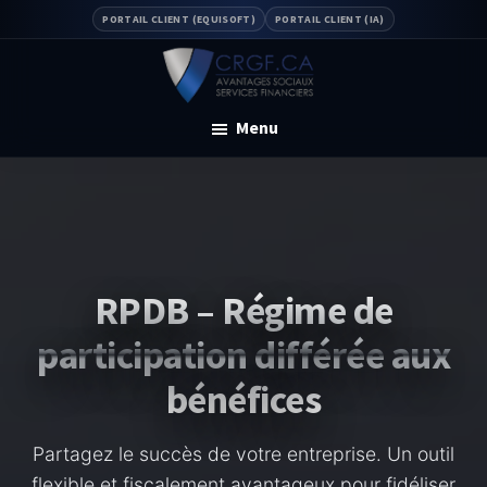
Skip
Skip
PORTAIL CLIENT (EQUISOFT)
PORTAIL CLIENT (IA)
to
to
main
footer
content
CRGF
Régime
Menu
de
retraite
RPDB – Régime de
participation différée aux
bénéfices
Partagez le succès de votre entreprise. Un outil
flexible et fiscalement avantageux pour fidéliser