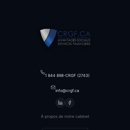
Footer
1 844 898-CRGF (2743)
info@crgf.ca
À propos de notre cabinet