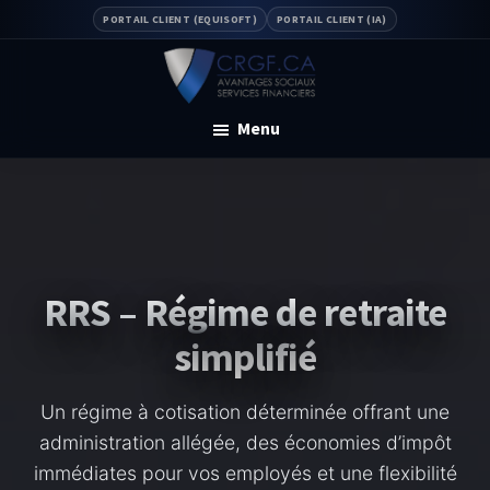
Skip
Skip
PORTAIL CLIENT (EQUISOFT)
PORTAIL CLIENT (IA)
to
to
main
footer
content
CRGF
Régime
Menu
de
retraite
RRS – Régime de retraite
simplifié
Un régime à cotisation déterminée offrant une
administration allégée, des économies d’impôt
immédiates pour vos employés et une flexibilité