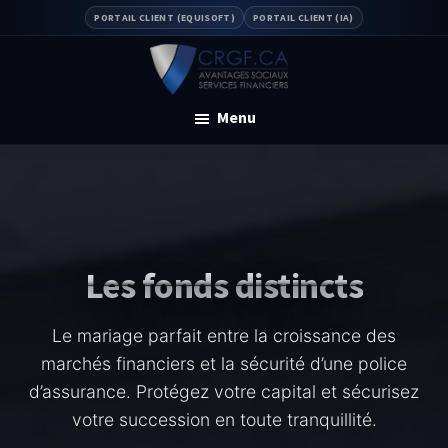
Skip
Skip
PORTAIL CLIENT (EQUISOFT)
PORTAIL CLIENT (IA)
to
to
main
footer
content
CRGF
Régime
Menu
de
retraite
Les fonds distincts
Le mariage parfait entre la croissance des
marchés financiers et la sécurité d’une police
d’assurance. Protégez votre capital et sécurisez
votre succession en toute tranquillité.